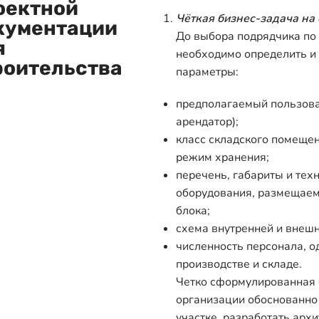
оектной
Чёткая бизнес-задача на 
кументации
До выбора подрядчика по
я
необходимо определить и
роительства
параметры:
предполагаемый пользоват
арендатор);
класс складского помещен
режим хранения;
перечень, габариты и тех
оборудования, размещаем
блока;
схема внутренней и внешн
численность персонала, 
производстве и складе.
Четко сформулированная 
организации обоснованно
участке, разработать арх