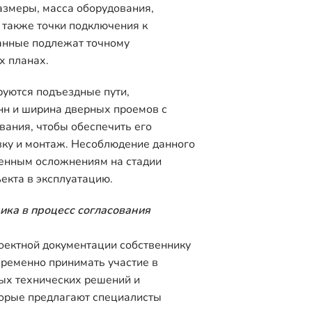
азмеры, масса оборудования,
а также точки подключения к
анные подлежат точному
х планах.
руются подъездные пути,
нн и ширина дверных проемов с
вания, чтобы обеспечить его
вку и монтаж. Несоблюдение данного
венным осложнениям на стадии
ъекта в эксплуатацию.
ика в процесс согласования
оектной документации собственнику
временно принимать участие в
х технических решений и
торые предлагают специалисты