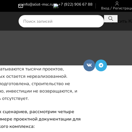
info@aliot-msc.ru
+7 (922) 906 67 88
Вход / Регистрац
Запросить 
атываются тысячи проектов,
ых остается нереализованной.
одготовлена, строительство не
но, инвестиции не возвращаются, и
отсутствует.
 сценариев, рассмотрим четыре
имере проектной документации для
ого комплекса: