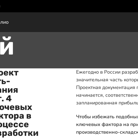
ы
лио
ий
оект
Ежегодно в России разраб
ть-
значительная часть котор
Проектная документация п
ания
начинается, соответствен
. 4
запланированная прибыль 
ючевых
ктора в
Чтобы избежать подобных
оцессе
ключевых фактора на пр
зработки
производственно-складск